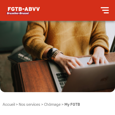
Accueil
>
Nos services
>
Chômage
>
My FGTB