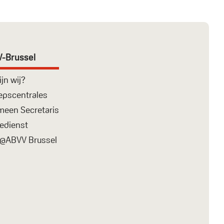
-Brussel
ijn wij?
epscentrales
meen Secretaris
edienst
@ABVV Brussel