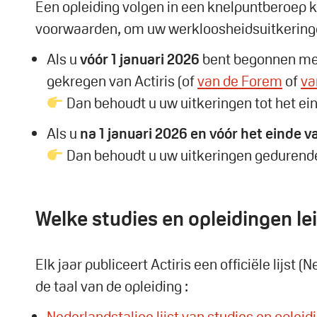
Een opleiding volgen in een knelpuntberoep 
voorwaarden, om uw werkloosheidsuitkeringe
Als u
vóór 1 januari 2026
bent begonnen met 
gekregen van Actiris (of
van de Forem
of
va
Dan behoudt u uw uitkeringen tot het ein
Als u
na 1 januari 2026
en vóór het einde v
Dan behoudt u uw uitkeringen gedurende 
Welke studies en opleidingen l
Elk jaar publiceert Actiris een officiële lijs
de taal van de opleiding :
Nederlandstalige lijst van studies en oplei