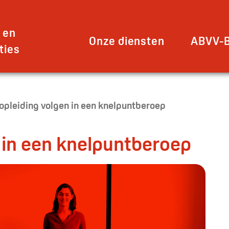
 en
Onze diensten
ABVV-B
ties
opleiding volgen in een knelpuntberoep
 in een knelpuntberoep