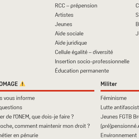
RCC – prépension
C
Artistes
S
Jeunes
B
Aide sociale
J
Aide juridique
Cellule égalité – diversité
Insertion socio-professionnelle
Éducation permanente
HOMAGE
Militer
s vous informe
Féminisme
questions
Lutte antifascis
ier de l’ONEM, que dois-je faire ?
Jeunes FGTB Br
roche, comment maintenir mon droit ?
(pré)pensionné.
étier en pénurie
Environnement