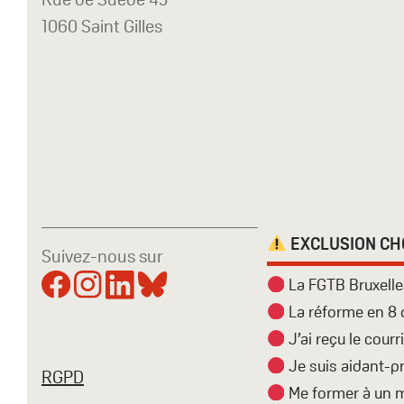
1060 Saint Gilles
EXCLUSION C
Suivez-nous sur
La FGTB Bruxelle
La réforme en 8 
J’ai reçu le courr
Je suis aidant-p
RGPD
Me former à un m