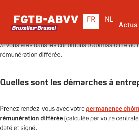
Le chômage estival des en
Quand percevez-vous vos allocatio
FR
NL
Actus 
Si vous êtes dans les conditions d’admissibilité a
rémunération différée.
Quelles sont les démarches à entre
Prenez rendez-vous avec votre
permanence chôm
rémunération différée
(calculée par votre centra
daté et signé.