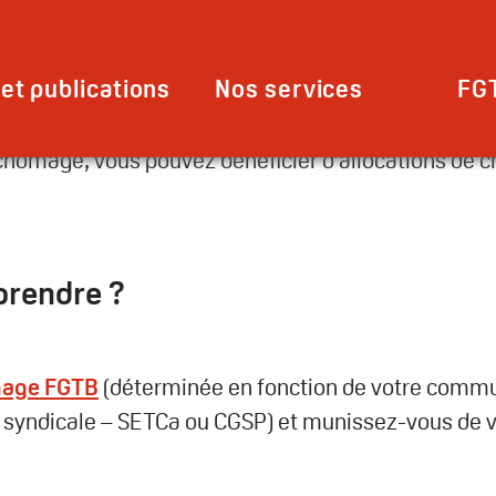
seignant.es : vos démarche
ns de chômage ?
et publications
Nos services
FG
u chômage, vous pouvez bénéficier d’allocations de
prendre ?
age FGTB
(déterminée en fonction de votre comm
le syndicale – SETCa ou CGSP) et munissez-vous de