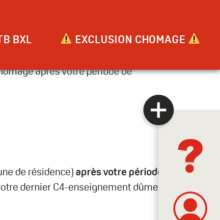
s
TB BXL
EXCLUSION CHOMAGE
 chômage après votre période de
une de résidence)
après votre période de
 votre dernier C4-enseignement dûment complété,